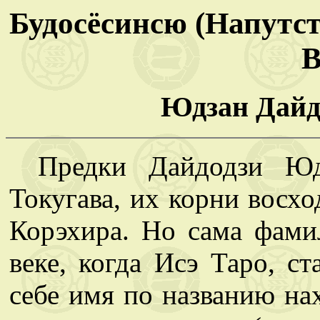
Будосёсинсю (Напутс
В
Юдзан Дайдо
Предки Дайдодзи Юд
Токугава, их корни восхо
Корэхира. Но сама фам
веке, когда Исэ Таро, с
себе имя по названию на