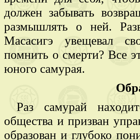
должен забывать возвра
размышлять о ней. Раз
Масасигэ увещевал св
помнить о смерти? Все э
юного самурая.
Обр
Раз самурай находит
общества и призван упра
образован и глубоко пон