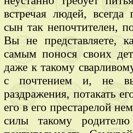
неустанно требует пить
встречая людей, всегда
сын так непочтителен, п
Вы не представляете, к
самым понося своих де
даже к такому сварливом
с почтением и, не вы
раздражения, потакать ег
его в его престарелой не
силы такому родителю