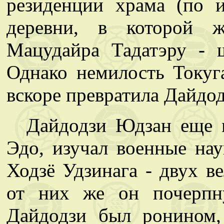
резиденции храма (по 
деревни, в которой 
Мацудайра Тадатэру - 
Однако немилость Токуг
вскоре превратила Дайдод
Дайдодзи Юдзан еще 
Эдо, изучал военные на
Ходзё Удзинага - двух в
от них же он почерпн
Дайдодзи был ронином,